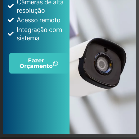
Câmeras de alta
resolução
Acesso remoto
Integração com
sistema
Fazer
Orçamento